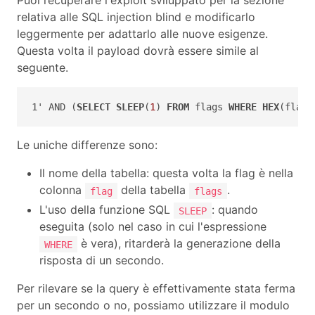
Puoi recuperare l'exploit sviluppato per la sezione
relativa alle SQL injection blind e modificarlo
leggermente per adattarlo alle nuove esigenze.
Questa volta il payload dovrà essere simile al
seguente.
1' AND (
SELECT
SLEEP
(
1
) 
FROM
 flags 
WHERE
HEX
(flag)
Le uniche differenze sono:
Il nome della tabella: questa volta la flag è nella
colonna
della tabella
.
flag
flags
L'uso della funzione SQL
: quando
SLEEP
eseguita (solo nel caso in cui l'espressione
è vera), ritarderà la generazione della
WHERE
risposta di un secondo.
Per rilevare se la query è effettivamente stata ferma
per un secondo o no, possiamo utilizzare il modulo